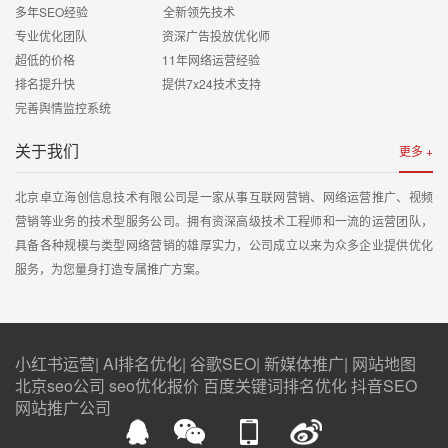
多年SEO经验 全新领先技术
专业优化团队 资深广告投放优化师
超低的价格 11年网络运营经验
排名提升快 提供7x24技术支持
完善舆情监控系统
关于我们
更多 +
北京卓立海创信息技术有限公司是一家从事互联网营销、网络运营推广、视频
营销等业务的技术型服务公司。拥有资深高级技术工程师和一流的运营团队，
具备各种规模与类型网络营销的雄厚实力，公司成立以来为众多企业提供优化
服务，为您量身打造专属推广方案。
小红书运营
|
AI排名优化
|
谷歌SEO
|
新媒体推广
|
网站地图
北京seo公司
seo优化报价
百度关键词排名优化
抖音SEO
网站推广公司