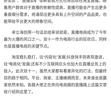
折卖房”、“直播卖矿”等新营销方式也将出现在淘宝直播。随
着用户群体对于直播的依赖性提高，直播可能会产生出更多
垂直细分需求，将涌现出更多具有上升空间的产品品类，也
能带给平台更大的想象空间。
卓立海创用一句话总结来说就是，直播电商成为了今年
最为火爆的风口之一。双十一作为电商行业的狂欢日，同样
也是直播电商的关键节点。
淘宝稳扎稳打，往“内容化”发展;抖音快手则表现激进，
往“电商化”发展;还有不少互联网巨头也加大在直播业务上的
投入。此次双十一，虽然大家都有着差异化的打法，但最终
目的趋于相同。平台、商家、主播蜂拥而至，未来谁会是赢
家依然未知。各路大佬正在奔向电商圈的直播路上这篇文章
就介绍到这里了。