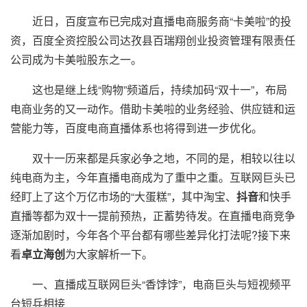
近日，百度宣布已完成对直播电商服务商“卡美啦”的投
资，百度全资控股公司达孜县百瑞翔创业投资管理有限责任
公司成为卡美啦股东之一。
这也是继上线“购物”频道后，持续加码“双十一”，布局
电商业务的又一动作。借助卡美啦的业务经验、供应链和运
营能力等，百度电商直播体系也将得到进一步优化。
双十一历来都是兵家必争之地，不同的是，相较以往以
纯电商为主，今年直播电商成为了重中之重。互联网巨头已
经盯上了这个万亿市场的“大蛋糕”，其中淘宝、
抖音
和快手
直播等都为双十一提前预热，正蓄势待发。在直播电商竞争
逐渐加剧时，今年各个平台都有哪些差异化打法呢?接下来
看
卓立海创
为大家解析一下。
一、直播成互联网巨头“香饽饽”，电商巨头与短视频平
台短兵相接