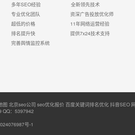
多年SEO经验 全新领先技术
专业优化团队 资深广告投放优化师
超低的价格 11年网络运营经验
排名提升快 提供7x24技术支持
完善舆情监控系统
地图
北京seo公司
seo优化报价
百度关键词排名优化
抖音SEO
9 QQ：5397942
024076987号-1