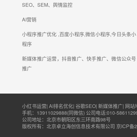
SEO、SEM、舆情监控
AI营销
小程序推广优化 ,百度小程序,微信小程序,今日头条小
程序
新媒体推广运营，抖音推广、快手推广、微信公众号
推广
小红书运营
|
AI排名优化
|
谷歌SEO
|
新媒体推广
|
网站
手机：13911029888(同微信) 公司电话:010-5861129
公司地址：北京市朝阳区东三环南路98号
版权所有：北京卓立海创信息技术有限公司
京ICP备2