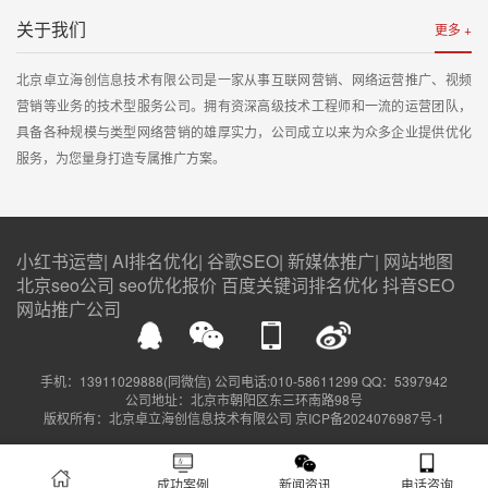
关于我们
更多 +
北京卓立海创信息技术有限公司是一家从事互联网营销、网络运营推广、视频
营销等业务的技术型服务公司。拥有资深高级技术工程师和一流的运营团队，
具备各种规模与类型网络营销的雄厚实力，公司成立以来为众多企业提供优化
服务，为您量身打造专属推广方案。
小红书运营
|
AI排名优化
|
谷歌SEO
|
新媒体推广
|
网站地图
北京seo公司
seo优化报价
百度关键词排名优化
抖音SEO
网站推广公司
手机：13911029888(同微信) 公司电话:010-58611299 QQ：5397942
公司地址：北京市朝阳区东三环南路98号
版权所有：北京卓立海创信息技术有限公司
京ICP备2024076987号-1
成功案例
新闻资讯
电话咨询