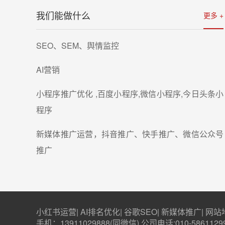
我们能做什么
更多 +
详情
SEO、SEM、舆情监控
AI营销
小程序推广优化 ,百度小程序,微信小程序,今日头条小
程序
新媒体推广运营，抖音推广、快手推广、微信公众号
推广
小红书运营
|
AI排名优化
|
谷歌SEO
|
新媒体推广
|
网站
手机：13911029888(同微信) 公司电话:010-5861129