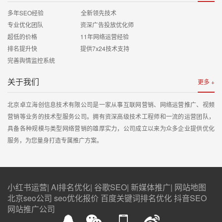
多年SEO经验 全新领先技术
专业优化团队 资深广告投放优化师
超低的价格 11年网络运营经验
排名提升快 提供7x24技术支持
完善舆情监控系统
关于我们
更多 +
北京卓立海创信息技术有限公司是一家从事互联网营销、网络运营推广、视频
营销等业务的技术型服务公司。拥有资深高级技术工程师和一流的运营团队，
具备各种规模与类型网络营销的雄厚实力，公司成立以来为众多企业提供优化
服务，为您量身打造专属推广方案。
小红书运营
|
AI排名优化
|
谷歌SEO
|
新媒体推广
|
网站地图
北京seo公司
seo优化报价
百度关键词排名优化
抖音SEO
网站推广公司